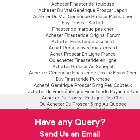
Acheter Finasteride toulouse
Acheter Du Vrai Générique Proscar Japon
Acheter Du Vrai Générique Proscar Moins Cher
Buy Proscar Sachet
Finasteride marque pas cher
Acheter Finasteride Original Forum
Acheter Finasteride discount
Achat Proscar avec mastercard
Achat Proscar En Ligne France
Où acheter Finasteride en ligne
Acheter Proscar Au Senegal
Achetez Générique Finasteride Prix Le Moins Cher
Buy Finasteride Purchase
Acheté Générique Proscar 5 mg Peu Coûteux
acheter du vrai Générique Finasteride Royaume-Uni
Acheter Du Proscar En Ligne Pas Cher
Ou Acheter Du Proscar 5 mg Au Quebec
Ordonner 5 mg Proscar Bon Marché Sans Ordonnanc
Ou Acheter Du Finasteride Sans Ordonnance
Have any Query?
Bon Marché 5 mg Proscar Générique
Où puis-je acheter des pilules de Proscar 5 mg
Send Us an Email
Commander Proscar marque pas cher