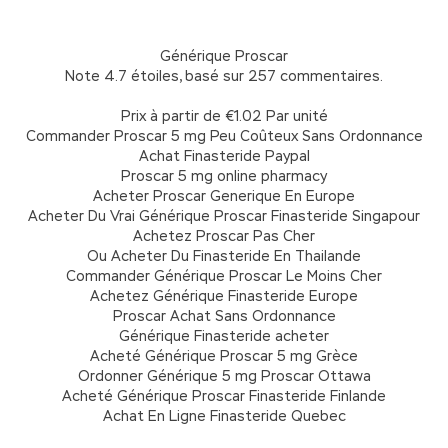
quez ici pour commander Générique Proscar (Finasteride) mainten
Générique Proscar
Note
4.7
étoiles, basé sur
257
commentaires.
Prix à partir de
€1.02
Par unité
Commander Proscar 5 mg Peu Coûteux Sans Ordonnance
Achat Finasteride Paypal
Proscar 5 mg online pharmacy
Acheter Proscar Generique En Europe
Acheter Du Vrai Générique Proscar Finasteride Singapour
Achetez Proscar Pas Cher
Ou Acheter Du Finasteride En Thailande
Commander Générique Proscar Le Moins Cher
Achetez Générique Finasteride Europe
Proscar Achat Sans Ordonnance
Générique Finasteride acheter
Acheté Générique Proscar 5 mg Grèce
Ordonner Générique 5 mg Proscar Ottawa
Acheté Générique Proscar Finasteride Finlande
Achat En Ligne Finasteride Quebec