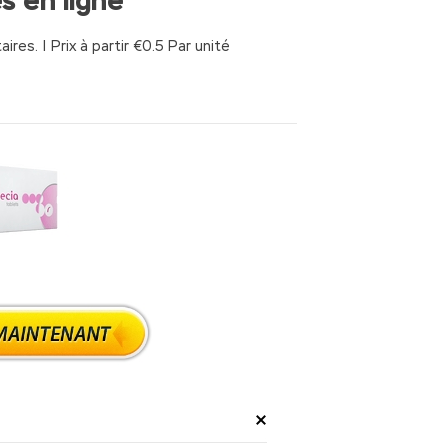
s en ligne
ires.
|
Prix à partir
€0.5
Par unité