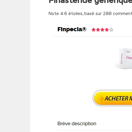
Finasteride générique
Note
4.6
étoiles, basé sur
288
commenta