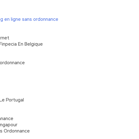
g en ligne sans ordonnance
ernet
Finpecia En Belgique
s ordonnance
Le Portugal
nnance
ingapour
ns Ordonnance