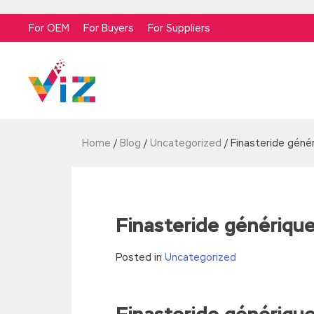
For OEM
For Buyers
For Suppliers
Home
/
Blog
/
Uncategorized
/
Finasteride géné
Finasteride générique
Posted in
Uncategorized