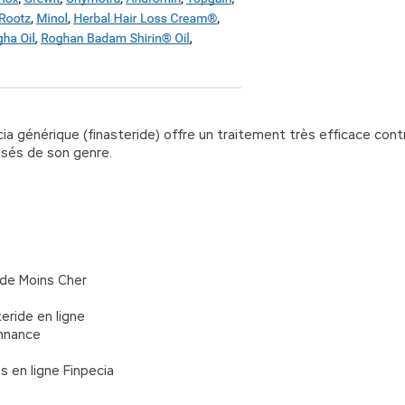
ecia générique (finasteride) offre un traitement très efficace co
isés de son genre.
de Moins Cher
ride en ligne
onnance
s en ligne Finpecia