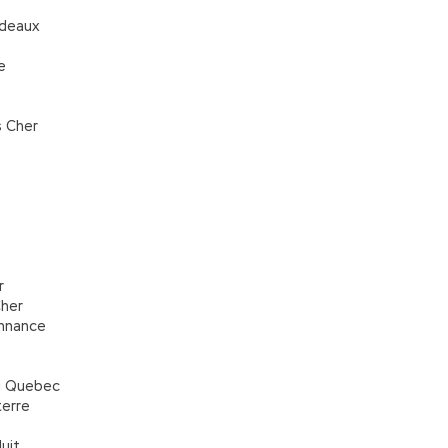
rdeaux
e
s Cher
r
Cher
onnance
u Quebec
terre
uit