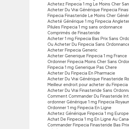
Achetez Finpecia 1 mg Le Moins Cher Sa
Acheter Du Vrai Générique Finpecia Finas
Finpecia Finasteride Le Moins Cher Géné
Acheté Générique 1 mg Finpecia Anglete
Pilules Finpecia 1 mg sans ordonnance
Comprimés de Finasteride
Acheter 1 mg Finpecia Bas Prix Sans Or
Ou Acheter Du Finpecia Sans Ordonnanc
Acheter Finpecia Generic
Acheter Generique Finpecia 1 mg France
Ordonner Finpecia Moins Cher Sans Ord
Finpecia 1 mg Generique Pas Chere
Acheter Du Finpecia En Pharmacie
Acheter Du Vrai Générique Finasteride R
Meilleur endroit pour acheter du Finpecia
Acheter Du Vrai Finasteride Sans Ordon
Comment Commander Du Finasteride Int
ordonner Générique 1 mg Finpecia Royau
Ordonner 1 mg Finpecia En Ligne
Achetez Générique Finpecia 1 mg Europe
Achat De Finpecia 1 mg En Ligne Au Can
Commander Finpecia Finasteride Bas Pri