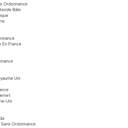
ns Ordonnance
teride Bâle
rique
rre
donnance
e En France
onnance
oyaume Uni
nance
ernet
me-Uni
ada
x Sans Ordonnance