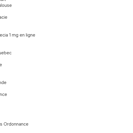
ulouse
acie
ecia 1 mg en ligne
Quebec
e
inde
ance
ns Ordonnance