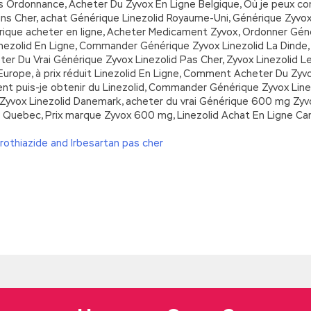
Sans Ordonnance, Acheter Du Zyvox En Ligne Belgique, Où je peu
oins Cher, achat Générique Linezolid Royaume-Uni, Générique Zyvo
nérique acheter en ligne, Acheter Medicament Zyvox, Ordonner G
nezolid En Ligne, Commander Générique Zyvox Linezolid La Dinde
r Du Vrai Générique Zyvox Linezolid Pas Cher, Zyvox Linezolid L
 Europe, à prix réduit Linezolid En Ligne, Comment Acheter Du Zy
t puis-je obtenir du Linezolid, Commander Générique Zyvox Lin
Zyvox Linezolid Danemark, acheter du vrai Générique 600 mg Zy
Quebec, Prix marque Zyvox 600 mg, Linezolid Achat En Ligne Ca
rothiazide and Irbesartan pas cher