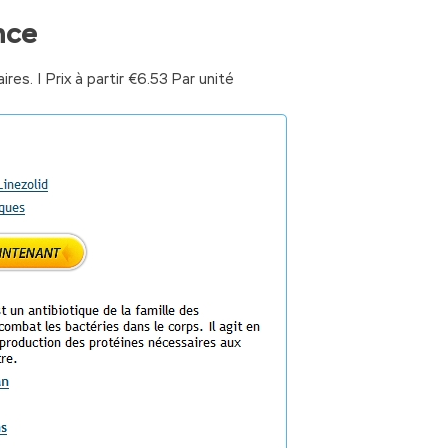
nce
ires.
|
Prix à partir
€6.53
Par unité