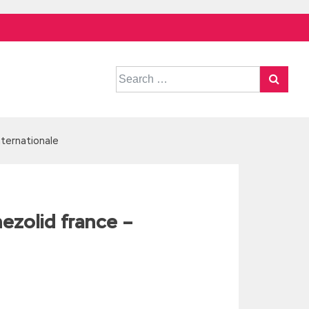
Search
for:
nternationale
ezolid france –