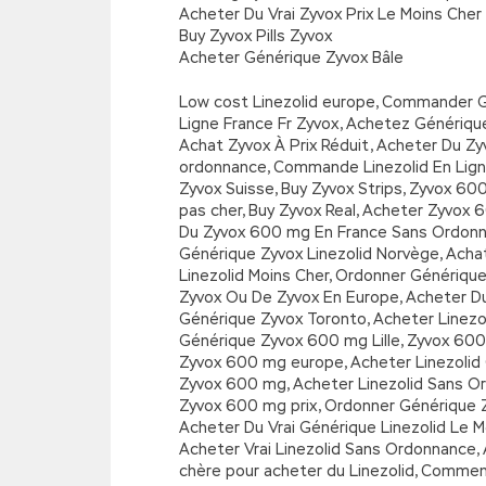
Acheter Du Vrai Zyvox Prix Le Moins Cher
Buy Zyvox Pills Zyvox
Acheter Générique Zyvox Bâle
Low cost Linezolid europe, Commander Gé
Ligne France Fr Zyvox, Achetez Génériqu
Achat Zyvox À Prix Réduit, Acheter Du Z
ordonnance, Commande Linezolid En Lign
Zyvox Suisse, Buy Zyvox Strips, Zyvox 6
pas cher, Buy Zyvox Real, Acheter Zyvox
Du Zyvox 600 mg En France Sans Ordonnan
Générique Zyvox Linezolid Norvège, Achat
Linezolid Moins Cher, Ordonner Générique
Zyvox Ou De Zyvox En Europe, Acheter D
Générique Zyvox Toronto, Acheter Linez
Générique Zyvox 600 mg Lille, Zyvox 600
Zyvox 600 mg europe, Acheter Linezolid G
Zyvox 600 mg, Acheter Linezolid Sans Or
Zyvox 600 mg prix, Ordonner Générique Z
Acheter Du Vrai Générique Linezolid Le Mo
Acheter Vrai Linezolid Sans Ordonnance
chère pour acheter du Linezolid, Commen