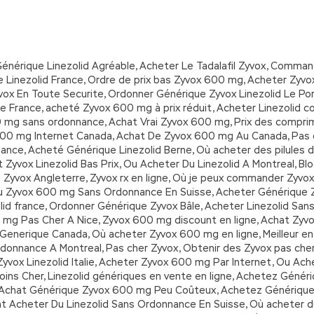
nérique Linezolid Agréable, Acheter Le Tadalafil Zyvox, Comman
e Linezolid France, Ordre de prix bas Zyvox 600 mg, Acheter Zyv
yvox En Toute Securite, Ordonner Générique Zyvox Linezolid Le Po
e France, acheté Zyvox 600 mg à prix réduit, Acheter Linezolid
00 mg sans ordonnance, Achat Vrai Zyvox 600 mg, Prix des compr
 600 mg Internet Canada, Achat De Zyvox 600 mg Au Canada, Pas 
ce, Acheté Générique Linezolid Berne, Où acheter des pilules de
 Zyvox Linezolid Bas Prix, Ou Acheter Du Linezolid A Montreal, Bl
 Zyvox Angleterre, Zyvox rx en ligne, Où je peux commander Zyvox
u Zyvox 600 mg Sans Ordonnance En Suisse, Acheter Générique Z
olid france, Ordonner Générique Zyvox Bâle, Acheter Linezolid 
 mg Pas Cher A Nice, Zyvox 600 mg discount en ligne, Achat Zy
enerique Canada, Où acheter Zyvox 600 mg en ligne, Meilleur end
donnance A Montreal, Pas cher Zyvox, Obtenir des Zyvox pas che
yvox Linezolid Italie, Acheter Zyvox 600 mg Par Internet, Ou Ac
ins Cher, Linezolid génériques en vente en ligne, Achetez Génériqu
, Achat Générique Zyvox 600 mg Peu Coûteux, Achetez Générique 
t Acheter Du Linezolid Sans Ordonnance En Suisse, Où acheter d