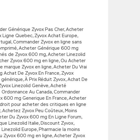
der Générique Zyvox Pas Cher, Acheter
ox Ligne Quebec, Zyvox Achat Europe,
rtugal, Commander Zyvox en ligne sans
 comprimé, Acheter Générique 600 mg
imés de Zyvox 600 mg, Acheter Linezolid
cher Zyvox 600 mg en ligne, Ou Acheter
 marque Zyvox en ligne, Acheter Du Vrai
og Achat De Zyvox En France, Zyvox
 générique, À Prix Réduit Zyvox, Achat De
yvox Linezolid Genève, Acheté
Sans Ordonnance Au Canada, Commander
vox 600 mg Generique En France, Acheter
roit pour acheter des critiques en ligne
r, Achetez Zyvox Peu Coûteux, Moins
heter Du Zyvox 600 mg En Ligne Forum,
e Linezolid Italie, Discount Zyvox,
Linezolid Europe, Pharmacie la moins
u Zyvox 600 mg en ligne, Acheter Zyvox