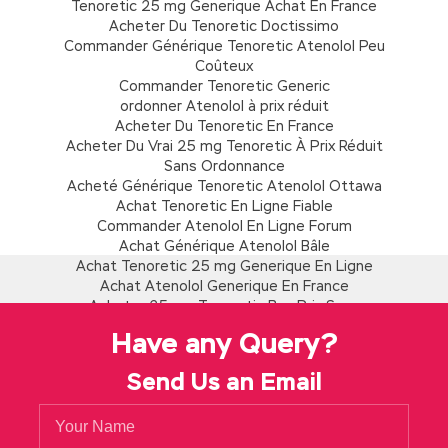
Tenoretic 25 mg Generique Achat En France
Acheter Du Tenoretic Doctissimo
Commander Générique Tenoretic Atenolol Peu
Coûteux
Commander Tenoretic Generic
ordonner Atenolol à prix réduit
Acheter Du Tenoretic En France
Acheter Du Vrai 25 mg Tenoretic À Prix Réduit
Sans Ordonnance
Acheté Générique Tenoretic Atenolol Ottawa
Achat Tenoretic En Ligne Fiable
Commander Atenolol En Ligne Forum
Achat Générique Atenolol Bâle
Achat Tenoretic 25 mg Generique En Ligne
Achat Atenolol Generique En France
Acheter 25 mg Tenoretic Bas Prix Sans
Ordonnance
Have any Query?
Achat Générique Tenoretic 25 mg Pas Cher
Commander Du Tenoretic Rapidement
Send Us an Email
Passer La Commande Tenoretic En Ligne
Achat Tenoretic Generique
Commander Du Vrai Tenoretic 25 mg
achat Générique 25 mg Tenoretic à prix réduit