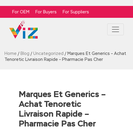
For OEM
For Buyers
For Suppliers
Home
/
Blog
/
Uncategorized
/
Marques Et Generics – Achat
Tenoretic Livraison Rapide – Pharmacie Pas Cher
Marques Et Generics –
Achat Tenoretic
Livraison Rapide –
Pharmacie Pas Cher