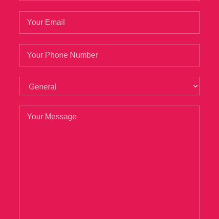
Commander Générique Tenoretic 25 mg Israël
Acheter Générique Tenoretic Finlande
Achetez Tenoretic Le Moins Cher Sans
Ordonnance
Forum Acheter Du Tenoretic Sans Ordonnance
Ordonner Générique Tenoretic 25 mg Lyon
Acheter Atenolol Generique En Belgique
Acheté 25 mg Tenoretic Peu Coûteux
Comment Commander Du Tenoretic Sur
Internet
Acheter Du Atenolol A Paris
Peu Coûteux Tenoretic
Acheter Atenolol Québec
Acheter Générique Tenoretic 25 mg États
Unis
Atenolol Pharmacie Francaise En Ligne
Acheter Tenoretic Pfizer
Tenoretic Pas Cher Suisse
Buy Tenoretic Vegas
Tenoretic combien ça coûte
Ou Acheter Du Tenoretic En France Forum
Ou Trouver Du Tenoretic En Ligne