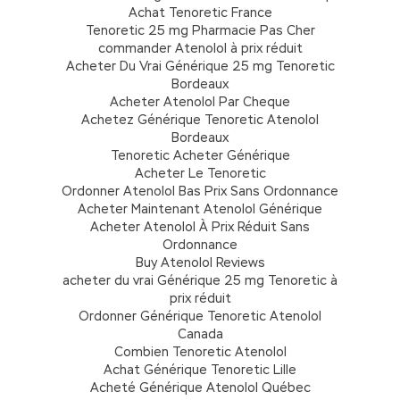
Achat Tenoretic France
Tenoretic 25 mg Pharmacie Pas Cher
commander Atenolol à prix réduit
Acheter Du Vrai Générique 25 mg Tenoretic
Bordeaux
Acheter Atenolol Par Cheque
Achetez Générique Tenoretic Atenolol
Bordeaux
Tenoretic Acheter Générique
Acheter Le Tenoretic
Ordonner Atenolol Bas Prix Sans Ordonnance
Acheter Maintenant Atenolol Générique
Acheter Atenolol À Prix Réduit Sans
Ordonnance
Buy Atenolol Reviews
acheter du vrai Générique 25 mg Tenoretic à
prix réduit
Ordonner Générique Tenoretic Atenolol
Canada
Combien Tenoretic Atenolol
Achat Générique Tenoretic Lille
Acheté Générique Atenolol Québec